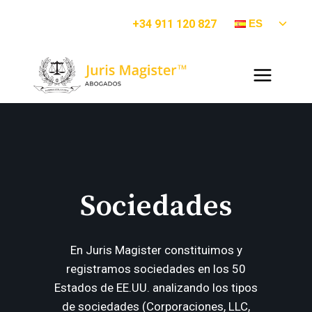
Saltar
ALTE
+34 911 120 827
ES
al
MENÚ
contenido
HIJO
Sociedades
En Juris Magister constituimos y
registramos sociedades en los 50
Estados de EE.UU. analizando los tipos
de sociedades (Corporaciones, LLC,