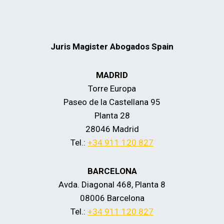
página
PARA
TRAMITAR
UN
VISADO
Juris Magister Abogados Spain
E-
2?
MADRID
Torre Europa
Paseo de la Castellana 95
Planta 28
28046 Madrid
Tel.:
+34 911 120 827
BARCELONA
Avda. Diagonal 468, Planta 8
08006 Barcelona
Tel.:
+34 911 120 827