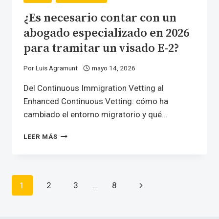
¿Es necesario contar con un
abogado especializado en 2026
para tramitar un visado E-2?
Por
Luis Agramunt
mayo 14, 2026
Del Continuous Immigration Vetting al
Enhanced Continuous Vetting: cómo ha
cambiado el entorno migratorio y qué…
¿ES
LEER MÁS
NECESARIO
CONTAR
CON
UN
Navegación
Siguiente
1
2
3
…
8
ABOGADO
ESPECIALIZADO
de
página
EN
2026