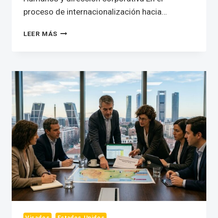
proceso de internacionalización hacia…
LAS
LEER MÁS
VENTAJAS
DE
LA
ENTRADA
DE
PERSONAL
TÉCNICO
EN
ESTADOS
UNIDOS
CON
VISADOS
E-
1
Y
E-
2
Visados
Estados Unidos