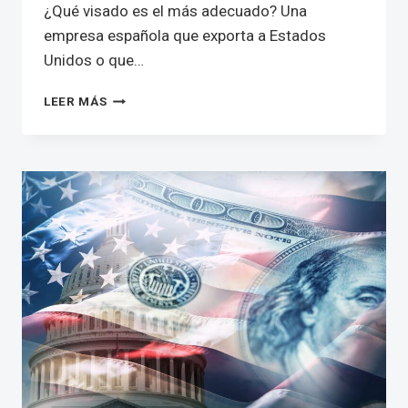
¿Qué visado es el más adecuado? Una
empresa española que exporta a Estados
Unidos o que…
CÓMO
LEER MÁS
TRASLADAR
PERSONAL
A
ESTADOS
UNIDOS
PUEDE
INCREMENTAR
SUS
VENTAS
O
AUMENTAR
SU
PRODUCTIVIDAD
EN
ESTADOS
UNIDOS