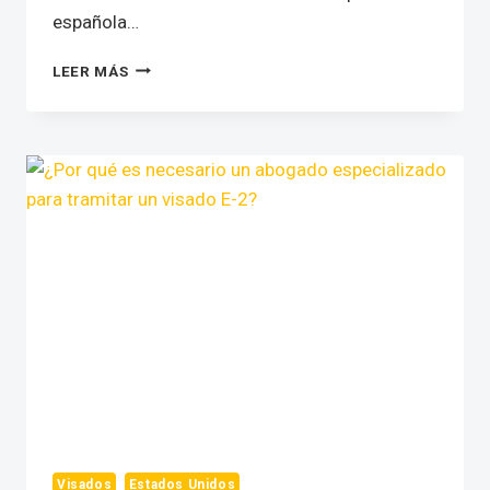
española…
NUEVOS
LEER MÁS
REQUISITOS
PARA
OPERAR
UN
NEGOCIO
EN
LOS
ESTADOS
UNIDOS
Y
AHORA
TAMBIÉN
PARA
OPERAR
SUS
CUENTAS
BANCARIAS
Visados
Estados Unidos