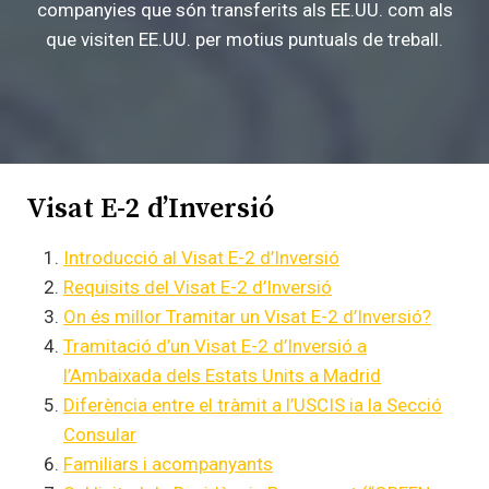
companyies que són transferits als EE.UU. com als
que visiten EE.UU. per motius puntuals de treball.
Visat E-2 d’Inversió
Introducció al Visat E-2 d’Inversió
Requisits del Visat E-2 d’Inversió
On és millor Tramitar un Visat E-2 d’Inversió?
Tramitació d’un Visat E-2 d’Inversió a
l’Ambaixada dels Estats Units a Madrid
Diferència entre el tràmit a l’USCIS ia la Secció
Consular
Familiars i acompanyants