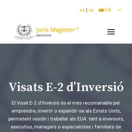
Vés
ALTE
es
|
ca
CA
al
EL
contingut
MENÚ
FILL
Visats E-2 d’Inversió
El Visat E-2 d’Inversió és el més recomanable per
emprendre, invertir o expandir-se als Estats Units,
permetent residir i treballar als EUA. tant a inversors,
executius, managers o especialistes i familiars de