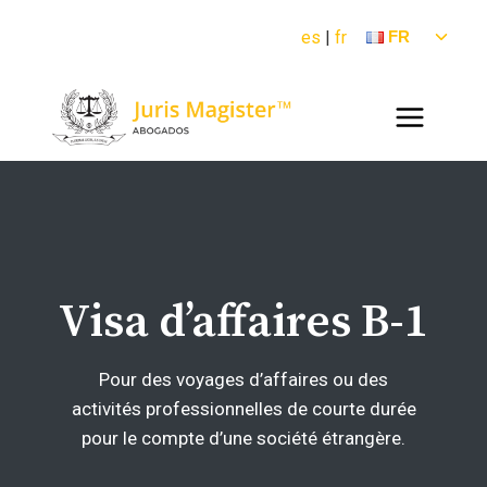
Aller
OUVR
es
|
fr
FR
au
LE
contenu
MENU
ENFA
Visa d’affaires B-1
Pour des voyages d’affaires ou des
activités professionnelles de courte durée
pour le compte d’une société étrangère.